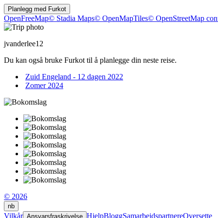
Planlegg med
Furkot
OpenFreeMap
© Stadia Maps
© OpenMapTiles
© OpenStreetMap cont
jvanderlee12
Du kan også bruke Furkot til å planlegge din neste reise.
Zuid Engeland - 12 dagen 2022
Zomer 2024
© 2026
nb
Vilkår
Hjelp
Blogg
Samarbeidspartnere
Oversette
Ansvarsfraskrivelse