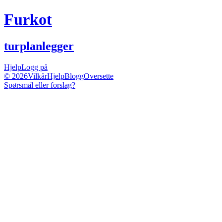
Furkot
turplanlegger
Hjelp
Logg på
© 2026
Vilkår
Hjelp
Blogg
Oversette
Spørsmål eller forslag?