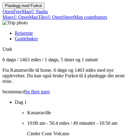
Planlegg med
Furkot
OpenFreeMap
© Stadia
Maps
© OpenMapTiles
© OpenStreetMap contributors
Reiserute
Guidebøker
Utah
6 døgn
/
1463 miles
/
1 døgn, 5 timer og 1 minutt
Fra Kanarraville til home. 6 døgn og 1463 miles med nye
opplevelser. Du kan også bruke Furkot til å planlegge din neste
reise.
bronismacd
Se flere turer
Dag 1
Kanarraville
10:00 am
-
50.4 miles
/
49 minutter
-
10:50 am
Cinder Cone Volcano