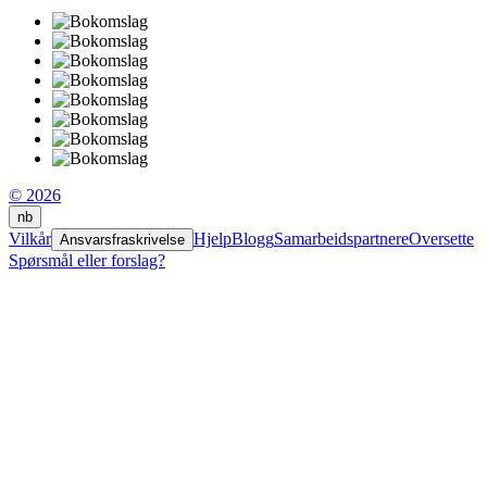
© 2026
nb
Vilkår
Hjelp
Blogg
Samarbeidspartnere
Oversette
Ansvarsfraskrivelse
Spørsmål eller forslag?