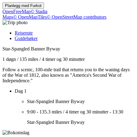
Planlegg med
Furkot
OpenFreeMap
© Stadia
Maps
© OpenMapTiles
© OpenStreetMap contributors
Reiserute
Guidebøker
Star-Spangled Banner Byway
1 døgn
/
135 miles
/
4 timer og 30 minutter
Follow a scenic, 100-mile trail that returns you to the waning days
of the War of 1812, also known as "America's Second War of
Independence."
Dag 1
Star-Spangled Banner Byway
9:00
-
135.3 miles
/
4 timer og 30 minutter
-
13:30
Star-Spangled Banner Byway