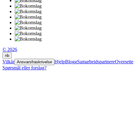
© 2026
nb
Vilkår
Hjelp
Blogg
Samarbeidspartnere
Oversette
Ansvarsfraskrivelse
Spørsmål eller forslag?