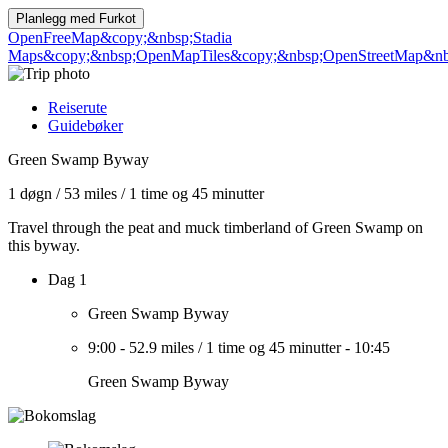
Planlegg med
Furkot
OpenFreeMap
&copy;&nbsp;Stadia
Maps
&copy;&nbsp;OpenMapTiles
&copy;&nbsp;OpenStreetMap&nbs
Reiserute
Guidebøker
Green Swamp Byway
1 døgn
/
53 miles
/
1 time og 45 minutter
Travel through the peat and muck timberland of Green Swamp on
this byway.
Dag 1
Green Swamp Byway
9:00
-
52.9 miles
/
1 time og 45 minutter
-
10:45
Green Swamp Byway